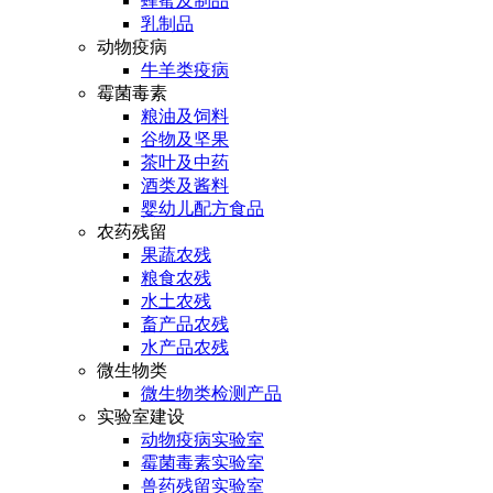
蜂蜜及制品
乳制品
动物疫病
牛羊类疫病
霉菌毒素
粮油及饲料
谷物及坚果
茶叶及中药
酒类及酱料
婴幼儿配方食品
农药残留
果蔬农残
粮食农残
水土农残
畜产品农残
水产品农残
微生物类
微生物类检测产品
实验室建设
动物疫病实验室
霉菌毒素实验室
兽药残留实验室