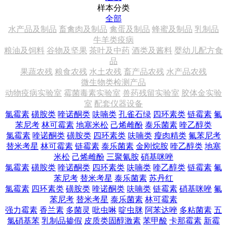
样本分类
全部
水产品及制品
畜禽肉及制品
禽蛋及制品
蜂蜜及制品
乳制品
牛羊类疫病
粮油及饲料
谷物及坚果
茶叶及中药
酒类及酱料
婴幼儿配方食
品
果蔬农残
粮食农残
水土农残
畜产品农残
水产品农残
微生物类检测产品
动物疫病实验室
霉菌毒素实验室
兽药残留实验室
胶体金实验
室
配套仪器设备
氯霉素
磺胺类
喹诺酮类
呋喃类
孔雀石绿
四环素类
链霉素
氟
苯尼考
林可霉素
地塞米松
己烯雌酚
泰乐菌素
喹乙醇类
氯霉素
喹诺酮类
磺胺类
四环素类
呋喃类
瘦肉精类
氟苯尼考
替米考星
林可霉素
链霉素
泰乐菌素
金刚烷胺
喹乙醇类
地塞
米松
己烯雌酚
三聚氰胺
硝基咪唑
氯霉素
磺胺类
喹诺酮类
四环素类
呋喃类
喹乙醇类
链霉素
氟
苯尼考
替米考星
泰乐菌素
苏丹红
氯霉素
四环素类
磺胺类
喹诺酮类
呋喃类
链霉素
硝基咪唑
氟
苯尼考
替米考星
泰乐菌素
林可霉素
强力霉素
香兰素
多菌灵
吡虫啉
啶虫脒
阿苯达唑
多粘菌素
五
氯硝基苯
乳制品掺假
皮质类固醇激素
苯甲酸
卡那霉素
新霉