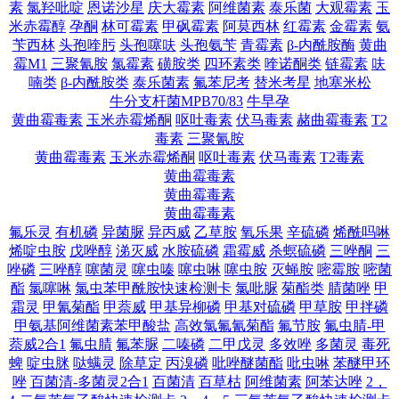
素
氯羟吡啶
恩诺沙星
庆大霉素
阿维菌素
泰乐菌
大观霉素
玉
米赤霉醇
孕酮
林可霉素
甲砜霉素
阿莫西林
红霉素
金霉素
氨
苄西林
头孢喹肟
头孢噻呋
头孢氨苄
青霉素
β-内酰胺酶
黄曲
霉M1
三聚氰胺
氯霉素
磺胺类
四环素类
喹诺酮类
链霉素
呋
喃类
β-内酰胺类
泰乐菌素
氟苯尼考
替米考星
地塞米松
牛分支杆菌MPB70/83
牛早孕
黄曲霉毒素
玉米赤霉烯酮
呕吐毒素
伏马毒素
赭曲霉毒素
T2
毒素
三聚氰胺
黄曲霉毒素
玉米赤霉烯酮
呕吐毒素
伏马毒素
T2毒素
黄曲霉毒素
黄曲霉毒素
黄曲霉毒素
氟乐灵
有机磷
异菌脲
异丙威
乙草胺
氧乐果
辛硫磷
烯酰吗啉
烯啶虫胺
戊唑醇
涕灭威
水胺硫磷
霜霉威
杀螟硫磷
三唑酮
三
唑磷
三唑醇
噻菌灵
噻虫嗪
噻虫啉
噻虫胺
灭蝇胺
嘧霉胺
嘧菌
酯
氯噻啉
氯虫苯甲酰胺快速检测卡
氯吡脲
菊酯类
腈菌唑
甲
霜灵
甲氰菊酯
甲萘威
甲基异柳磷
甲基对硫磷
甲草胺
甲拌磷
甲氨基阿维菌素苯甲酸盐
高效氯氟氰菊酯
氟节胺
氟虫腈-甲
萘威2合1
氟虫腈
氟苯脲
二嗪磷
二甲戊灵
多效唑
多菌灵
毒死
蜱
啶虫脒
哒螨灵
除草定
丙溴磷
吡唑醚菌酯
吡虫啉
苯醚甲环
唑
百菌清-多菌灵2合1
百菌清
百草枯
阿维菌素
阿苯达唑
2，