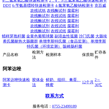
4-二氯苯氧乙酸快速检测卡
2，4，5-三氯苯氧乙酸快速检测卡
DDT
6-苄氨基嘌呤快速检测卡
4-氯苯氧乙酸钠检测卡
克百威
农残试纸
农残酶试剂
腐霉利
农残酶试剂
农残试纸
腐霉利
农残酶试剂
农残试纸
腐霉利
农残酶试剂
农残试纸
腐霉利
农残酶试剂
农残试纸
腐霉利
蜡样芽孢杆菌
金黄色葡萄球菌
副溶血性弧菌
沙门氏菌
大肠埃
希氏菌耐热大肠菌群
单增李斯特氏菌（食品监测）
单增李斯
特氏菌（环境监测）
阪崎肠杆菌
检
测
方
贮
存
条
产
品
名
称
检
测
样
本
保
质
期
法
件
阿苯达唑
阿苯达唑快速检
胶体金
鲜奶、组织、禽蛋、
2～
12个月
测卡
法
蜂蜜
30℃
联系方式
服务电话：
0755-23499189