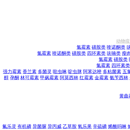
动物疫
氯霉素
磺胺类
喹诺酮类
氯霉素
喹诺酮类
磺胺类
四环素类
呋喃类
瘦
氯霉素
磺胺类
氯霉素
四环素类
强力霉素
香兰素
多菌灵
吡虫啉
啶虫脒
阿苯达唑
多粘菌素
五
醇
孕酮
林可霉素
甲砜霉素
阿莫西林
红霉素
金霉素
氨苄西林
黄曲
氟乐灵
有机磷
异菌脲
异丙威
乙草胺
氧乐果
辛硫磷
烯酰吗啉