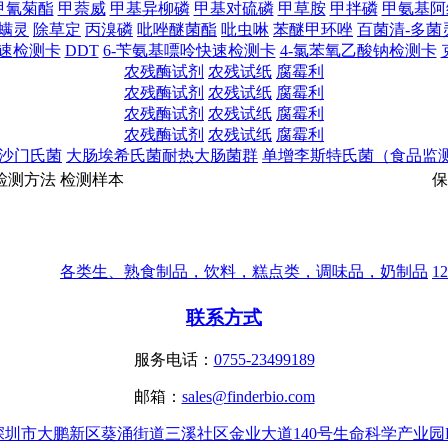
甲氰菊酯
甲萘威
甲基异柳磷
甲基对硫磷
甲草胺
甲拌磷
甲氨基阿
螨灵
除草定
丙溴磷
吡唑醚菌酯
吡虫啉
苯醚甲环唑
百菌清-多菌
快速检测卡
DDT
6-苄氨基嘌呤快速检测卡
4-氯苯氧乙酸钠检测卡
农残酶试剂
农残试纸
腐霉利
农残酶试剂
农残试纸
腐霉利
农残酶试剂
农残试纸
腐霉利
农残酶试剂
农残试纸
腐霉利
沙门氏菌
大肠埃希氏菌耐热大肠菌群
单增李斯特氏菌（食品监
检
测
方
法
检
测
样
本
保
各类生、熟食制品，饮料，糕点类，调味品，奶制品
1
联系方式
服务电话：
0755-23499189
邮箱：
sales@finderbio.com
深圳市大鹏新区葵涌街道三溪社区金业大道140号生命科学产业园B