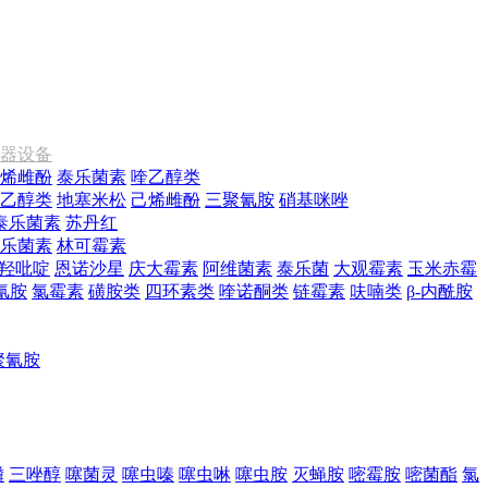
器设备
烯雌酚
泰乐菌素
喹乙醇类
乙醇类
地塞米松
己烯雌酚
三聚氰胺
硝基咪唑
泰乐菌素
苏丹红
乐菌素
林可霉素
羟吡啶
恩诺沙星
庆大霉素
阿维菌素
泰乐菌
大观霉素
玉米赤霉
氰胺
氯霉素
磺胺类
四环素类
喹诺酮类
链霉素
呋喃类
β-内酰胺
聚氰胺
磷
三唑醇
噻菌灵
噻虫嗪
噻虫啉
噻虫胺
灭蝇胺
嘧霉胺
嘧菌酯
氯