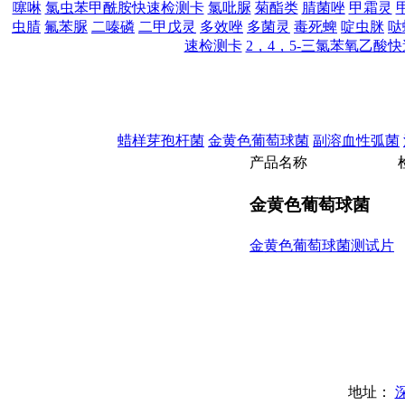
噻啉
氯虫苯甲酰胺快速检测卡
氯吡脲
菊酯类
腈菌唑
甲霜灵
虫腈
氟苯脲
二嗪磷
二甲戊灵
多效唑
多菌灵
毒死蜱
啶虫脒
哒
速检测卡
2，4，5-三氯苯氧乙酸
蜡样芽孢杆菌
金黄色葡萄球菌
副溶血性弧菌
产
品
名
称
金黄色葡萄球菌
金黄色葡萄球菌测试片
地址：