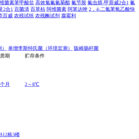
维菌素苯甲酸盐
高效氯氟氰菊酯
氟节胺
氟虫腈-甲萘威2合1
氟
灵2合1
百菌清
百草枯
阿维菌素
阿苯达唑
2，4-二氯苯氧乙酸快
克百威
农残试纸
农残酶试剂
腐霉利
测）
单增李斯特氏菌（环境监测）
阪崎肠杆菌
质
期
贮
存
条
件
2个月
2～8℃
12栋3楼