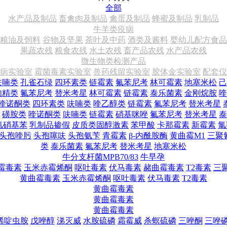
全部
水产品及制品
畜禽肉及制品
禽蛋及制品
蜂蜜及制品
乳制品
牛羊类疫病
粮油及饲料
谷物及坚果
茶叶及中药
酒类及酱料
婴幼儿配方食品
果蔬农残
粮食农残
水土农残
畜产品农残
水产品农残
微生物类检测产品
病实验室
霉菌毒素实验室
兽药残留实验室
胶体金实验室
配套仪
呋喃类
孔雀石绿
四环素类
链霉素
氟苯尼考
林可霉素
地塞米松
己
肉精类
氟苯尼考
替米考星
林可霉素
链霉素
泰乐菌素
金刚烷胺
喹
喹诺酮类
四环素类
呋喃类
喹乙醇类
链霉素
氟苯尼考
替米考星
磺胺类
喹诺酮类
呋喃类
链霉素
硝基咪唑
氟苯尼考
替米考星
泰
氯硝基苯
乳制品掺假
皮质类固醇激素
苯甲酸
卡那霉素
新霉素
氯
头孢喹肟
头孢噻呋
头孢氨苄
青霉素
β-内酰胺酶
黄曲霉M1
三聚
类
泰乐菌素
氟苯尼考
替米考星
地塞米松
牛分支杆菌MPB70/83
牛早孕
霉毒素
玉米赤霉烯酮
呕吐毒素
伏马毒素
赭曲霉毒素
T2毒素
三
黄曲霉毒素
玉米赤霉烯酮
呕吐毒素
伏马毒素
T2毒素
黄曲霉毒素
黄曲霉毒素
黄曲霉毒素
烯啶虫胺
戊唑醇
涕灭威
水胺硫磷
霜霉威
杀螟硫磷
三唑酮
三唑