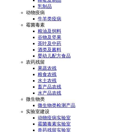
蜂蜜及制品
乳制品
动物疫病
牛羊类疫病
霉菌毒素
粮油及饲料
谷物及坚果
茶叶及中药
酒类及酱料
婴幼儿配方食品
农药残留
果蔬农残
粮食农残
水土农残
畜产品农残
水产品农残
微生物类
微生物类检测产品
实验室建设
动物疫病实验室
霉菌毒素实验室
兽药残留实验室