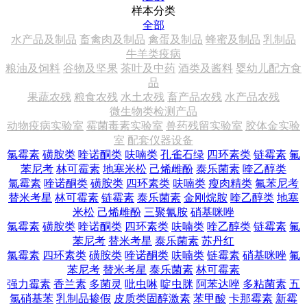
样本分类
全部
水产品及制品
畜禽肉及制品
禽蛋及制品
蜂蜜及制品
乳制品
牛羊类疫病
粮油及饲料
谷物及坚果
茶叶及中药
酒类及酱料
婴幼儿配方食
品
果蔬农残
粮食农残
水土农残
畜产品农残
水产品农残
微生物类检测产品
动物疫病实验室
霉菌毒素实验室
兽药残留实验室
胶体金实验
室
配套仪器设备
氯霉素
磺胺类
喹诺酮类
呋喃类
孔雀石绿
四环素类
链霉素
氟
苯尼考
林可霉素
地塞米松
己烯雌酚
泰乐菌素
喹乙醇类
氯霉素
喹诺酮类
磺胺类
四环素类
呋喃类
瘦肉精类
氟苯尼考
替米考星
林可霉素
链霉素
泰乐菌素
金刚烷胺
喹乙醇类
地塞
米松
己烯雌酚
三聚氰胺
硝基咪唑
氯霉素
磺胺类
喹诺酮类
四环素类
呋喃类
喹乙醇类
链霉素
氟
苯尼考
替米考星
泰乐菌素
苏丹红
氯霉素
四环素类
磺胺类
喹诺酮类
呋喃类
链霉素
硝基咪唑
氟
苯尼考
替米考星
泰乐菌素
林可霉素
强力霉素
香兰素
多菌灵
吡虫啉
啶虫脒
阿苯达唑
多粘菌素
五
氯硝基苯
乳制品掺假
皮质类固醇激素
苯甲酸
卡那霉素
新霉