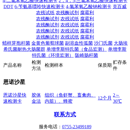
4-二氯苯氧乙酸快速检测卡
2，4，5-三氯苯氧乙酸快速检测卡
DDT
6-苄氨基嘌呤快速检测卡
4-氯苯氧乙酸钠检测卡
克百威
农残试纸
农残酶试剂
腐霉利
农残酶试剂
农残试纸
腐霉利
农残酶试剂
农残试纸
腐霉利
农残酶试剂
农残试纸
腐霉利
农残酶试剂
农残试纸
腐霉利
蜡样芽孢杆菌
金黄色葡萄球菌
副溶血性弧菌
沙门氏菌
大肠埃
希氏菌耐热大肠菌群
单增李斯特氏菌（食品监测）
单增李斯
特氏菌（环境监测）
阪崎肠杆菌
检
测
贮
存
条
产
品
名
称
检
测
样
本
保
质
期
方
法
件
恩诺沙星
恩诺沙星快
胶体
组织（鱼虾蟹、畜禽肉、
2～
12个月
速检测卡
金法
内脏）、蜂蜜
30℃
联系方式
服务电话：
0755-23499189