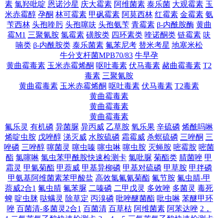
素
氯羟吡啶
恩诺沙星
庆大霉素
阿维菌素
泰乐菌
大观霉素
玉
米赤霉醇
孕酮
林可霉素
甲砜霉素
阿莫西林
红霉素
金霉素
氨
苄西林
头孢喹肟
头孢噻呋
头孢氨苄
青霉素
β-内酰胺酶
黄曲
霉M1
三聚氰胺
氯霉素
磺胺类
四环素类
喹诺酮类
链霉素
呋
喃类
β-内酰胺类
泰乐菌素
氟苯尼考
替米考星
地塞米松
牛分支杆菌MPB70/83
牛早孕
黄曲霉毒素
玉米赤霉烯酮
呕吐毒素
伏马毒素
赭曲霉毒素
T2
毒素
三聚氰胺
黄曲霉毒素
玉米赤霉烯酮
呕吐毒素
伏马毒素
T2毒素
黄曲霉毒素
黄曲霉毒素
黄曲霉毒素
氟乐灵
有机磷
异菌脲
异丙威
乙草胺
氧乐果
辛硫磷
烯酰吗啉
烯啶虫胺
戊唑醇
涕灭威
水胺硫磷
霜霉威
杀螟硫磷
三唑酮
三
唑磷
三唑醇
噻菌灵
噻虫嗪
噻虫啉
噻虫胺
灭蝇胺
嘧霉胺
嘧菌
酯
氯噻啉
氯虫苯甲酰胺快速检测卡
氯吡脲
菊酯类
腈菌唑
甲
霜灵
甲氰菊酯
甲萘威
甲基异柳磷
甲基对硫磷
甲草胺
甲拌磷
甲氨基阿维菌素苯甲酸盐
高效氯氟氰菊酯
氟节胺
氟虫腈-甲
萘威2合1
氟虫腈
氟苯脲
二嗪磷
二甲戊灵
多效唑
多菌灵
毒死
蜱
啶虫脒
哒螨灵
除草定
丙溴磷
吡唑醚菌酯
吡虫啉
苯醚甲环
唑
百菌清-多菌灵2合1
百菌清
百草枯
阿维菌素
阿苯达唑
2，