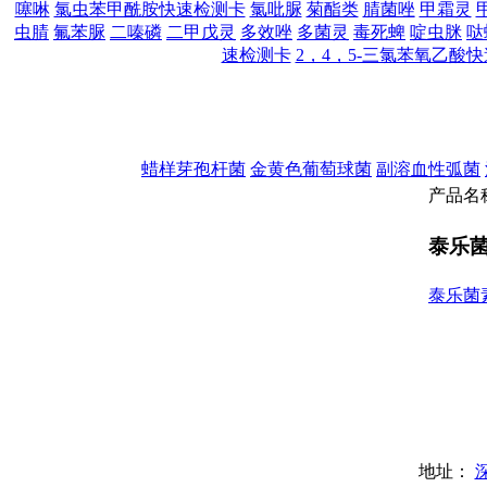
噻啉
氯虫苯甲酰胺快速检测卡
氯吡脲
菊酯类
腈菌唑
甲霜灵
虫腈
氟苯脲
二嗪磷
二甲戊灵
多效唑
多菌灵
毒死蜱
啶虫脒
哒
速检测卡
2，4，5-三氯苯氧乙酸
蜡样芽孢杆菌
金黄色葡萄球菌
副溶血性弧菌
产
品
名
泰乐
泰乐菌
地址：