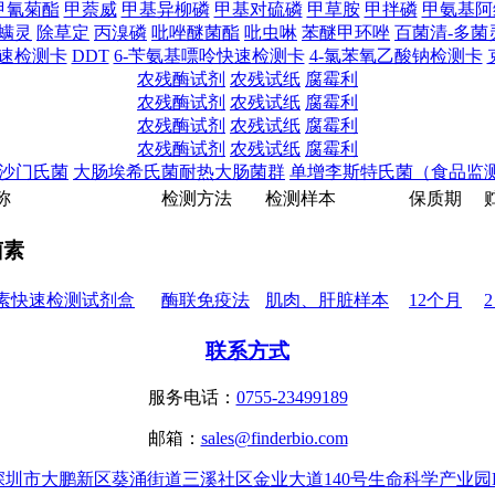
甲氰菊酯
甲萘威
甲基异柳磷
甲基对硫磷
甲草胺
甲拌磷
甲氨基阿
螨灵
除草定
丙溴磷
吡唑醚菌酯
吡虫啉
苯醚甲环唑
百菌清-多菌
快速检测卡
DDT
6-苄氨基嘌呤快速检测卡
4-氯苯氧乙酸钠检测卡
农残酶试剂
农残试纸
腐霉利
农残酶试剂
农残试纸
腐霉利
农残酶试剂
农残试纸
腐霉利
农残酶试剂
农残试纸
腐霉利
沙门氏菌
大肠埃希氏菌耐热大肠菌群
单增李斯特氏菌（食品监
称
检
测
方
法
检
测
样
本
保
质
期
菌素
素快速检测试剂盒
酶联免疫法
肌肉、肝脏样本
12个月
联系方式
服务电话：
0755-23499189
邮箱：
sales@finderbio.com
深圳市大鹏新区葵涌街道三溪社区金业大道140号生命科学产业园B