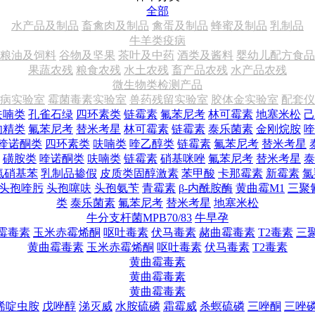
全部
水产品及制品
畜禽肉及制品
禽蛋及制品
蜂蜜及制品
乳制品
牛羊类疫病
粮油及饲料
谷物及坚果
茶叶及中药
酒类及酱料
婴幼儿配方食品
果蔬农残
粮食农残
水土农残
畜产品农残
水产品农残
微生物类检测产品
病实验室
霉菌毒素实验室
兽药残留实验室
胶体金实验室
配套仪
呋喃类
孔雀石绿
四环素类
链霉素
氟苯尼考
林可霉素
地塞米松
己
肉精类
氟苯尼考
替米考星
林可霉素
链霉素
泰乐菌素
金刚烷胺
喹
喹诺酮类
四环素类
呋喃类
喹乙醇类
链霉素
氟苯尼考
替米考星
磺胺类
喹诺酮类
呋喃类
链霉素
硝基咪唑
氟苯尼考
替米考星
泰
氯硝基苯
乳制品掺假
皮质类固醇激素
苯甲酸
卡那霉素
新霉素
氯
头孢喹肟
头孢噻呋
头孢氨苄
青霉素
β-内酰胺酶
黄曲霉M1
三聚
类
泰乐菌素
氟苯尼考
替米考星
地塞米松
牛分支杆菌MPB70/83
牛早孕
霉毒素
玉米赤霉烯酮
呕吐毒素
伏马毒素
赭曲霉毒素
T2毒素
三
黄曲霉毒素
玉米赤霉烯酮
呕吐毒素
伏马毒素
T2毒素
黄曲霉毒素
黄曲霉毒素
黄曲霉毒素
烯啶虫胺
戊唑醇
涕灭威
水胺硫磷
霜霉威
杀螟硫磷
三唑酮
三唑