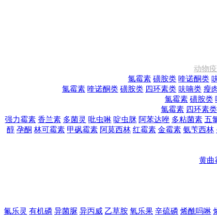
动物疫
氯霉素
磺胺类
喹诺酮类
氯霉素
喹诺酮类
磺胺类
四环素类
呋喃类
瘦
氯霉素
磺胺类
氯霉素
四环素类
强力霉素
香兰素
多菌灵
吡虫啉
啶虫脒
阿苯达唑
多粘菌素
五
醇
孕酮
林可霉素
甲砜霉素
阿莫西林
红霉素
金霉素
氨苄西林
黄曲
氟乐灵
有机磷
异菌脲
异丙威
乙草胺
氧乐果
辛硫磷
烯酰吗啉