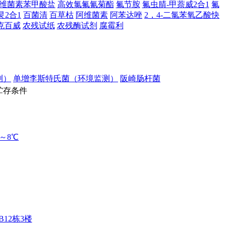
维菌素苯甲酸盐
高效氯氟氰菊酯
氟节胺
氟虫腈-甲萘威2合1
氟
灵2合1
百菌清
百草枯
阿维菌素
阿苯达唑
2，4-二氯苯氧乙酸快
克百威
农残试纸
农残酶试剂
腐霉利
测）
单增李斯特氏菌（环境监测）
阪崎肠杆菌
贮
存
条
件
2～8℃
12栋3楼