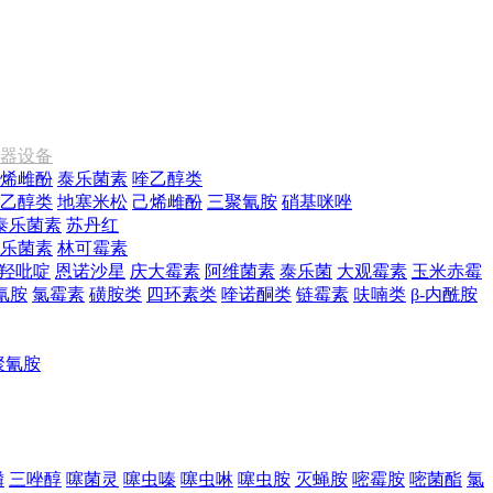
器设备
烯雌酚
泰乐菌素
喹乙醇类
乙醇类
地塞米松
己烯雌酚
三聚氰胺
硝基咪唑
泰乐菌素
苏丹红
乐菌素
林可霉素
羟吡啶
恩诺沙星
庆大霉素
阿维菌素
泰乐菌
大观霉素
玉米赤霉
氰胺
氯霉素
磺胺类
四环素类
喹诺酮类
链霉素
呋喃类
β-内酰胺
聚氰胺
磷
三唑醇
噻菌灵
噻虫嗪
噻虫啉
噻虫胺
灭蝇胺
嘧霉胺
嘧菌酯
氯