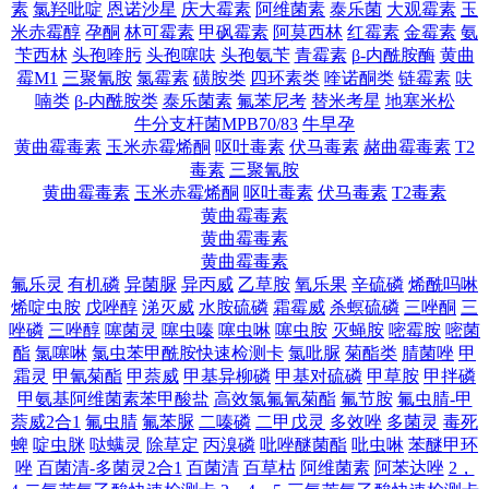
素
氯羟吡啶
恩诺沙星
庆大霉素
阿维菌素
泰乐菌
大观霉素
玉
米赤霉醇
孕酮
林可霉素
甲砜霉素
阿莫西林
红霉素
金霉素
氨
苄西林
头孢喹肟
头孢噻呋
头孢氨苄
青霉素
β-内酰胺酶
黄曲
霉M1
三聚氰胺
氯霉素
磺胺类
四环素类
喹诺酮类
链霉素
呋
喃类
β-内酰胺类
泰乐菌素
氟苯尼考
替米考星
地塞米松
牛分支杆菌MPB70/83
牛早孕
黄曲霉毒素
玉米赤霉烯酮
呕吐毒素
伏马毒素
赭曲霉毒素
T2
毒素
三聚氰胺
黄曲霉毒素
玉米赤霉烯酮
呕吐毒素
伏马毒素
T2毒素
黄曲霉毒素
黄曲霉毒素
黄曲霉毒素
氟乐灵
有机磷
异菌脲
异丙威
乙草胺
氧乐果
辛硫磷
烯酰吗啉
烯啶虫胺
戊唑醇
涕灭威
水胺硫磷
霜霉威
杀螟硫磷
三唑酮
三
唑磷
三唑醇
噻菌灵
噻虫嗪
噻虫啉
噻虫胺
灭蝇胺
嘧霉胺
嘧菌
酯
氯噻啉
氯虫苯甲酰胺快速检测卡
氯吡脲
菊酯类
腈菌唑
甲
霜灵
甲氰菊酯
甲萘威
甲基异柳磷
甲基对硫磷
甲草胺
甲拌磷
甲氨基阿维菌素苯甲酸盐
高效氯氟氰菊酯
氟节胺
氟虫腈-甲
萘威2合1
氟虫腈
氟苯脲
二嗪磷
二甲戊灵
多效唑
多菌灵
毒死
蜱
啶虫脒
哒螨灵
除草定
丙溴磷
吡唑醚菌酯
吡虫啉
苯醚甲环
唑
百菌清-多菌灵2合1
百菌清
百草枯
阿维菌素
阿苯达唑
2，