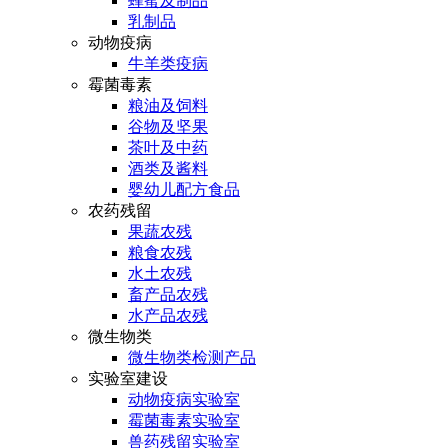
蜂蜜及制品
乳制品
动物疫病
牛羊类疫病
霉菌毒素
粮油及饲料
谷物及坚果
茶叶及中药
酒类及酱料
婴幼儿配方食品
农药残留
果蔬农残
粮食农残
水土农残
畜产品农残
水产品农残
微生物类
微生物类检测产品
实验室建设
动物疫病实验室
霉菌毒素实验室
兽药残留实验室