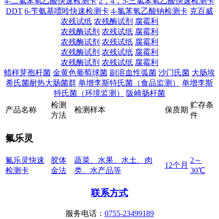
4-二氯苯氧乙酸快速检测卡
2，4，5-三氯苯氧乙酸快速检测卡
DDT
6-苄氨基嘌呤快速检测卡
4-氯苯氧乙酸钠检测卡
克百威
农残试纸
农残酶试剂
腐霉利
农残酶试剂
农残试纸
腐霉利
农残酶试剂
农残试纸
腐霉利
农残酶试剂
农残试纸
腐霉利
农残酶试剂
农残试纸
腐霉利
蜡样芽孢杆菌
金黄色葡萄球菌
副溶血性弧菌
沙门氏菌
大肠埃
希氏菌耐热大肠菌群
单增李斯特氏菌（食品监测）
单增李斯
特氏菌（环境监测）
阪崎肠杆菌
检
测
贮
存
条
产
品
名
称
检
测
样
本
保
质
期
方
法
件
氟乐灵
氟乐灵快速
胶体
蔬菜、水果、水土、肉
2～
12个月
检测卡
金法
类、水产品等
30℃
联系方式
服务电话：
0755-23499189