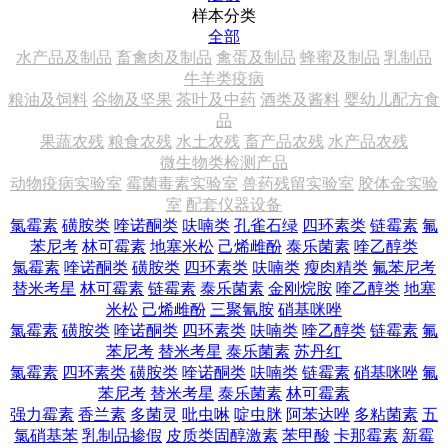
样本分类
全部
水产品及制品
畜禽肉及制品
禽蛋及制品
蜂蜜及制品
乳制品
牛羊类疫病
粮油及饲料
谷物及坚果
茶叶及中药
酒类及酱料
婴幼儿配方食
品
果蔬农残
粮食农残
水土农残
畜产品农残
水产品农残
微生物类检测产品
动物疫病实验室
霉菌毒素实验室
兽药残留实验室
胶体金实验
室
配套仪器设备
氯霉素
磺胺类
喹诺酮类
呋喃类
孔雀石绿
四环素类
链霉素
氟
苯尼考
林可霉素
地塞米松
己烯雌酚
泰乐菌素
喹乙醇类
氯霉素
喹诺酮类
磺胺类
四环素类
呋喃类
瘦肉精类
氟苯尼考
替米考星
林可霉素
链霉素
泰乐菌素
金刚烷胺
喹乙醇类
地塞
米松
己烯雌酚
三聚氰胺
硝基咪唑
氯霉素
磺胺类
喹诺酮类
四环素类
呋喃类
喹乙醇类
链霉素
氟
苯尼考
替米考星
泰乐菌素
苏丹红
氯霉素
四环素类
磺胺类
喹诺酮类
呋喃类
链霉素
硝基咪唑
氟
苯尼考
替米考星
泰乐菌素
林可霉素
强力霉素
香兰素
多菌灵
吡虫啉
啶虫脒
阿苯达唑
多粘菌素
五
氯硝基苯
乳制品掺假
皮质类固醇激素
苯甲酸
卡那霉素
新霉